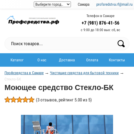
Самара
profsredstva.rf@mail.ru
Телефон в Самаре
+7 (981) 876-41-56
с 9:00 до 18:00 выx: сб, вс
Каталог
О нас
Доставка
Оплата
Контакты
→
→
Профсредства в Самаре
Чистящие средства для бытовой техники
Стекло-БК
Моющее средство Стекло-БК
(
3
отзывов, рейтинг
5.00
из 5)