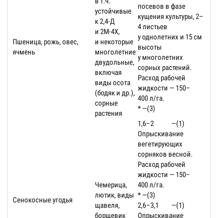
в т.ч.
посевов в фазе
устойчивые
кущения культуры, 2–
к 2,4-Д
4 листьев
и 2М-4Х,
у однолетних и 15 см
Пшеница, рожь, овес,
и некоторые
высоты
ячмень
многолетние
у многолетних
двудольные,
сорных растений.
включая
Расход рабочей
виды осота
жидкости — 150–
(бодяк и др.),
400 л/га.
сорные
* —(3)
растения
1,6–2
—(1)
Опрыскивание
вегетирующих
сорняков весной.
Расход рабочей
жидкости — 150–
Чемерица,
400 л/га.
лютик, виды
* —(3)
Сенокосные угодья
щавеля,
2,6–3,1
—(1)
борщевик
Опрыскивание