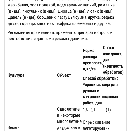
марь белая, осот полевой, подмаренник цепкий, ромашка
(виды), пикульник (виды), щирица (виды), лютик (виды),
щавель (виды), борщевик, пастушья сумка, ярутка, редька
дикая, горчица, канатник Теофраста, чемерица и другие.
Регламенты применения: применять препарат в строгом
соответствии с данными рекомендациями.
Cроки
Норма
ожидания,
расхода
дни
препарата,
(кратность
л,кг/га
обработок)
Культура
Объект
Способ обработки;
*сроки выхода для
ручных и
механизированных
работ, дни
Однолетние
1,6–3,1
—(1)
и некоторые
многолетние
Опрыскивание
Земли
двудольные
вегетирующих