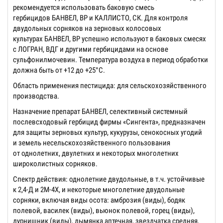
рекомендуется использовать баковую смесь
гербицидов БАНВЕЛ, ВР и КАЛЛИСТО, СК. Для контроля
двудольных сорняков на зерновых колосовых
культурах БАНВЕЛ, ВР успешно используют в баковых смесях
с ЛОГРАН, ВДГ и другими гербицидами на основе
сульфонилмочевин. Температура воздуха в период обработки
должна быть от +12 до +25°С.
Область применения пестицида: для сельскохозяйственного
производства.
Назначение препарат БАНВЕЛ, селективный системный
послевсходовый гербицид фирмы «Сингента», предназначен
для защиты зерновых культур, кукурузы, сенокосных угодий
и земель несельскохозяйственного пользования
от однолетних, двулетних и некоторых многолетних
широколистных сорняков.
Спектр действия: однолетние двудольные, в т.ч. устойчивые
к 2,4-Д и 2М-4Х, и некоторые многолетние двудольные
сорняки, включая виды осота: амброзия (виды), бодяк
полевой, василек (виды), вьюнок полевой, горец (виды),
дурнишник (виды), дымянка аптечная, звездчатка средняя,