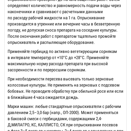
определяют количество и равномерность подачи воды через
наконечники и сравнивают с расчетными данными
по расходу рабочей жидкости на 1 га. Опрыскивание
производится в утренние или вечерние часы в безветренную
погоду, не допуская сноса препарата на соседние культуры.
После окончания работ с препаратом тщательно промойте
опрыскиватель и распыляющее оборудование.
Применяйте гербицид по активно вегетирующим сорнякам
в интервале температур от +10°С до +28°С. Применяйте
максимальную норму расхода препарата при высокой
засоренности и по переросшим сорнякам.
При необходимости пересева высевать только зерновые
колосовые культуры. Не применять на зерновых с подсевом
бобовых. Не проводите обработку при обильной росе или если
в ближайшие 4 часа ожидается дождь.
Марки машин: любые стандартные опрыскиватели с рабочим
давлением 2,5–3,0 бар (напр., ОП-2000). Может применяться
в баковой смеси с гербицидами, содержащими 2,4-
Д,МИЛАГРО, КС, КАЛЛИСТО, СК при опрыскивании посевов
в фазе 3–5 листьев у кукурузы, 2–4 листьев у однолетних и при