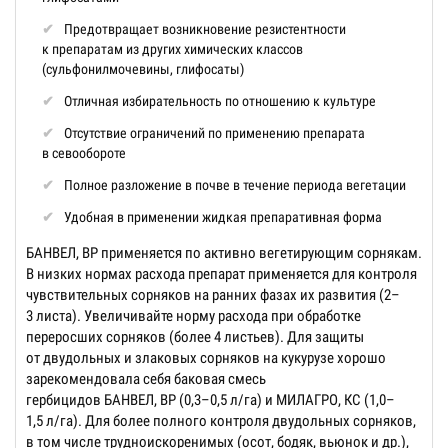
Предотвращает возникновение резистентности
к препаратам из других химических классов
(сульфонилмочевины, глифосаты)
Отличная избирательность по отношению к культуре
Отсутствие ограничений по применению препарата
в севообороте
Полное разложение в почве в течение периода вегетации
Удобная в применении жидкая препаративная форма
БАНВЕЛ, ВР применяется по активно вегетирующим сорнякам.
В низких нормах расхода препарат применяется для контроля
чувствительных сорняков на ранних фазах их развития (2–
3 листа). Увеличивайте норму расхода при обработке
переросших сорняков (более 4 листьев). Для защиты
от двудольных и злаковых сорняков на кукурузе хорошо
зарекомендовала себя баковая смесь
гербицидов БАНВЕЛ, ВР (0,3–0,5 л/га) и МИЛАГРО, КС (1,0–
1,5 л/га). Для более полного контроля двудольных сорняков,
в том числе трудноискоренимых (осот, бодяк, вьюнок и др.),