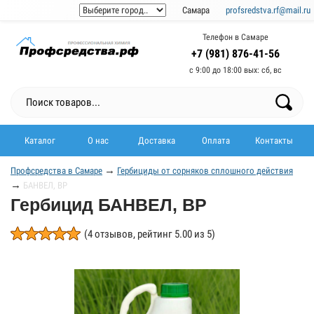
Самара
profsredstva.rf@mail.ru
Телефон в Самаре
+7 (981) 876-41-56
с 9:00 до 18:00 выx: сб, вс
Каталог
О нас
Доставка
Оплата
Контакты
→
Профсредства в Самаре
Гербициды от сорняков сплошного действия
→
БАНВЕЛ, ВР
Гербицид БАНВЕЛ, ВР
(
4
отзывов, рейтинг
5.00
из 5)