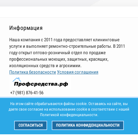
Информация
Наша компания с 2011 года предоставляет клининговые
услуги и выполняет ремонтно-строительные работы. В 2011
году открыт оптово-розничный отдел по продаже
профессиональных моющих, защитных, красящих,
изоляционных средств и агрохимии.
Политика безопасности
Условия соглашения
+7 (981) 876-41-56
г. Самара, Физкультурная улица, 127, оф.3. Временно закрыт
На этом сайте обрабатываются файлы cookie. Оставаясь на сайте, вы
Режим работы: 9:00 - 18:00 понедельник-пятница, выходной:
даете свое согласие на использование cookie в соответствии с нашей
суббота, воскресенье.
Политикой конфиденциальности.
СОГЛАСИТЬСЯ
ПОЛИТИКА КОНФИДЕНЦИАЛЬНОСТИ
© 2025 Все права защищены.