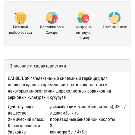
Большой
Доставка по в
Скидки на
7 лет на рынке
выбор товара
Самаре
оптовую
покупку
Описание и характеристики
БАНВЕЛ, ВР / Селективный системный гербицид для
послевсходового применения против однолетних и
некоторых многолетних широколистных сорняков на
зерновых культурах и кукурузе
Действующее
дикамба (диметиламинная соль), 480 г/
вещество:
л дикамбы к-ты
Химический класс:
производные бензойной кислоты
Класс опасности:
3
Упаковка:
канистра 5 л / 4×5 л